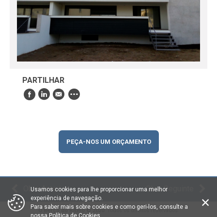
PARTILHAR
PEÇA-NOS UM ORÇAMENTO
Obra Anterior
Obra Seguinte
Usamos cookies para lhe proporcionar uma melhor
experiência de navegação.
Para saber mais sobre cookies e como geri-los, consulte a
O Berço do Ritmo © 2020
. Todos os direitos reservados.
nossa
Política de Cookies
.